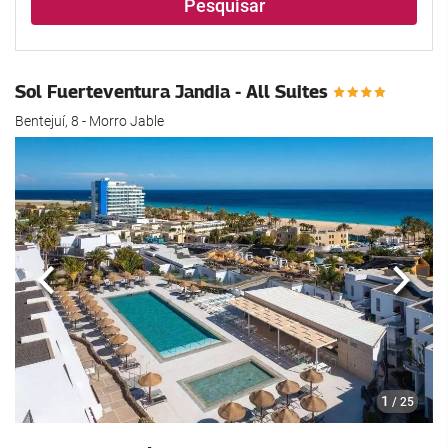
Pesquisar
Sol Fuerteventura Jandia - All Suites
Bentejuí, 8 - Morro Jable
Anterior
Segui
1
/ 25