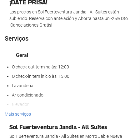
¡DATE PRISA!
Los precios en Sol Fuerteventura Jandia - All Suites están
subiendo. Reserva con antelación y Ahorra hasta un -25% Dto.
¡Cancelaciones Gratis!
Serviços
Geral
O check-out termina às: 12:00
O check-in tem início às: 15:00
Lavanderia
Ar condicionado
Elevador
Acesso para deficientes fisicos
Mais serviços
Quartos para não fumantes
Sol Fuerteventura Jandia - All Suites
Proibido fumar em todo o hotel
Sol Fuerteventura Jandia - All Suites en Morro Jable Nueva