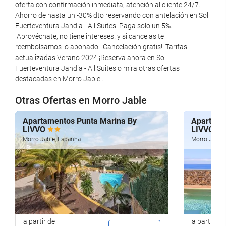
Zona de fumadores
oferta con confirmación inmediata, atención al cliente 24/7.
Ahorro de hasta un -30% dto reservando con antelación en Sol
Não admite animais
Fuerteventura Jandia - All Suites. Paga solo un 5%.
¡Aprovéchate, no tiene intereses! y si cancelas te
Bem-estar
reembolsamos lo abonado. ¡Cancelación gratis!. Tarifas
actualizadas Verano 2024 ¡Reserva ahora en Sol
Piscina
Fuerteventura Jandia - All Suites o mira otras ofertas
destacadas en Morro Jable .
Bar na piscina
Cadeiras/espreguiçadeiras de praia
Otras Ofertas en Morro Jable
Guarda-sol
Apartamentos Punta Marina By
Apartame
Academia
LIVVO
LIVVO
Aulas coletivas
Morro Jable, Espanha
Morro Jable
Lazer e família
Clube infantil
Parque infantil
Sala de jogos
a partir de
a partir de