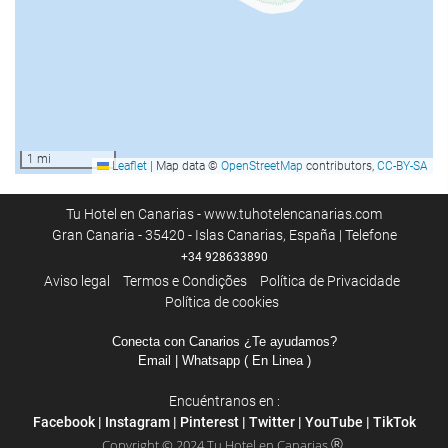
Zonas comuns
Terraço coberto
Solário
Televisão
Biblioteca
1 mi
Leaflet
|
Map data ©
OpenStreetMap
contributors,
CC-BY-SA
Piscina
Tu Hotel en Canarias - www.tuhotelencanarias.com
Piscina ao ar livre
Gran Canaria - 35420 - Islas Canarias, España | Telefone
Piscina exterior (todo o ano)
+34 928633890
Piscina infantil
Aviso legal
Termos e Condições
Política de Privacidade
Política de cookies
Serviços de receção
Conecta con Canarios ¿Te ayudamos?
Email
| Whatsapp ( En Linea )
Recepção 24 horas
Depósito de bagagens
Encuéntranos en :
Facebook
|
Instagram
|
Pinterest
|
Twitter
|
YouTube
|
TikTok
®
Copyright © 2024 Tu Hotel en Canarias