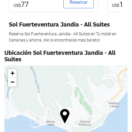
Reservar
Empréstimo de material de jogos
77
131
US$
US$
Entretenimento à noite
Sol Fuerteventura Jandia - All Suites
Atividades
Reserva Sol Fuerteventura Jandia - All Suites en Tu Hotel en
Acesso à praia
Canarias y ahorra. ¡No lo encontrarás mas barato!
Esportes de Água
Ubicación Sol Fuerteventura Jandia - All
Desportos de montanha
Suites
Ciclismo
+
Alimentação e bebidas
−
Restaurante
Bar
Lanchonete
Refeições para crianças