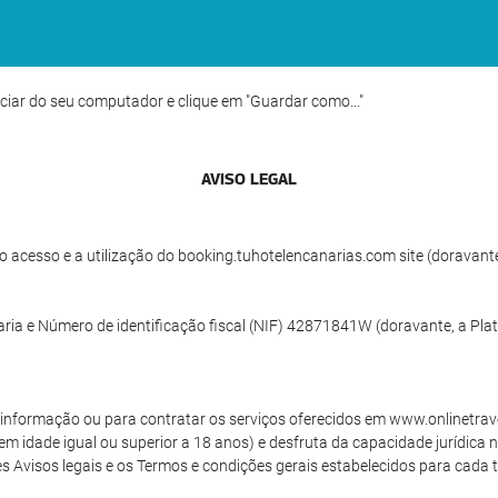
ciar do seu computador e clique em "Guardar como..."
AVISO LEGAL
 acesso e a utilização do booking.tuhotelencanarias.com site (doravante
ria e Número de identificação fiscal (NIF) 42871841W (doravante, a Pla
de informação ou para contratar os serviços oferecidos em www.onlinetrav
tem idade igual ou superior a 18 anos) e desfruta da capacidade jurídica 
 Avisos legais e os Termos e condições gerais estabelecidos para cada tip