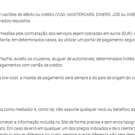
com cartões de débito ou crédito (VISA, MASTERCARD, DINERS, JCB ou A
nados requisitos.
issões pela contratação dos serviços sejam cobradas em euros (EUR), 
ante, em determinados casos, ao utilizar um portal de pagamento segur
PayPal, exceto os cruzeiros, aluguer de automóveis, determinados hoté
agamentos com cartão de crédito.
 low-cost, a moeda de pagamento será sempre a do país de origem do v
s como mediador e, como tal, não assume qualquer risco ou benefício a
ornecer a informação incluída no Site de forma precisa e sem erros tipogr
iato. Em caso de erro em qualquer um dos preços indicados e de o client
vendo qualquer diferença no custo, sempre que tal diferença não seja d