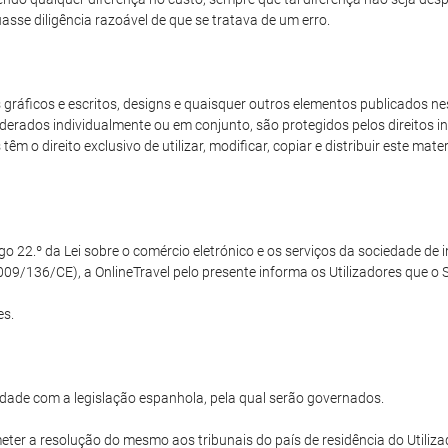
sse diligência razoável de que se tratava de um erro.
ráficos e escritos, designs e quaisquer outros elementos publicados nest
derados individualmente ou em conjunto, são protegidos pelos direitos int
m o direito exclusivo de utilizar, modificar, copiar e distribuir este mat
22.º da Lei sobre o comércio eletrónico e os serviços da sociedade de in
09/136/CE), a OnlineTravel pelo presente informa os Utilizadores que o Si
es.
dade com a legislação espanhola, pela qual serão governados.
ter a resolução do mesmo aos tribunais do país de residência do Utilizad