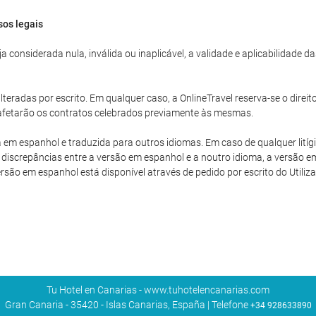
sos legais
 considerada nula, inválida ou inaplicável, a validade e aplicabilidade 
teradas por escrito. Em qualquer caso, a OnlineTravel reserva-se o direit
o afetarão os contratos celebrados previamente às mesmas.
a em espanhol e traduzida para outros idiomas. Em caso de qualquer litíg
discrepâncias entre a versão em espanhol e a noutro idioma, a versão em
versão em espanhol está disponível através de pedido por escrito do Utiliza
Tu Hotel en Canarias - www.tuhotelencanarias.com
Gran Canaria - 35420 - Islas Canarias, España | Telefone
+34 928633890