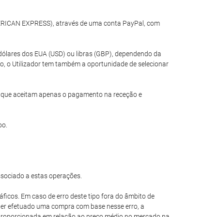
MERICAN EXPRESS), através de uma conta PayPal, com
dólares dos EUA (USD) ou libras (GBP), dependendo da
o, o Utilizador tem também a oportunidade de selecionar
is que aceitam apenas o pagamento na receção e
oo.
ssociado a estas operações.
áficos. Em caso de erro deste tipo fora do âmbito de
e ter efetuado uma compra com base nesse erro, a
esproporcionada em relação ao preço médio no mercado na