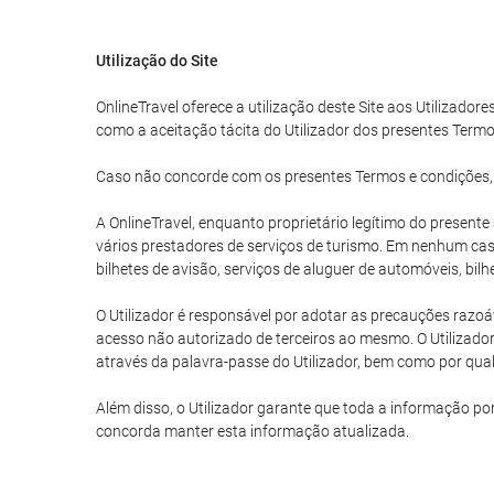
Utilização do Site
OnlineTravel oferece a utilização deste Site aos Utilizadore
como a aceitação tácita do Utilizador dos presentes Termo
Caso não concorde com os presentes Termos e condições, o U
A OnlineTravel, enquanto proprietário legítimo do present
vários prestadores de serviços de turismo. Em nenhum caso
bilhetes de avisão, serviços de aluguer de automóveis, bil
O Utilizador é responsável por adotar as precauções razoáv
acesso não autorizado de terceiros ao mesmo. O Utilizador
através da palavra-passe do Utilizador, bem como por qualq
Além disso, o Utilizador garante que toda a informação po
concorda manter esta informação atualizada.