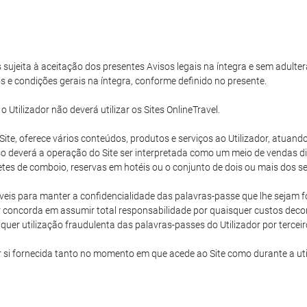
s sujeita à aceitação dos presentes Avisos legais na íntegra e sem adulter
s e condições gerais na íntegra, conforme definido no presente.
tilizador não deverá utilizar os Sites OnlineTravel.
e Site, oferece vários conteúdos, produtos e serviços ao Utilizador, atu
 deverá a operação do Site ser interpretada como um meio de vendas dire
hetes de comboio, reservas em hotéis ou o conjunto de dois ou mais dos ser
eis para manter a confidencialidade das palavras-passe que lhe sejam for
 concorda em assumir total responsabilidade por quaisquer custos decorr
uer utilização fraudulenta das palavras-passes do Utilizador por terceir
r si fornecida tanto no momento em que acede ao Site como durante a ut