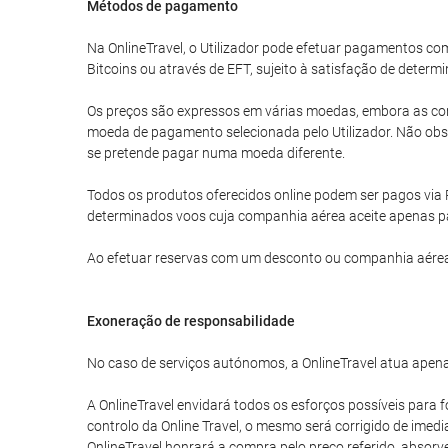
Métodos de pagamento
Na OnlineTravel, o Utilizador pode efetuar pagamentos 
Bitcoins ou através de EFT, sujeito à satisfação de determi
Os preços são expressos em várias moedas, embora as com
moeda de pagamento selecionada pelo Utilizador. Não obst
se pretende pagar numa moeda diferente.
Todos os produtos oferecidos online podem ser pagos via 
determinados voos cuja companhia aérea aceite apenas p
Ao efetuar reservas com um desconto ou companhia aérea
Exoneração de responsabilidade
No caso de serviços autónomos, a OnlineTravel atua apena
A OnlineTravel envidará todos os esforços possíveis para f
controlo da Online Travel, o mesmo será corrigido de imed
OnlineTravel honrará a compra pelo preço referido, absor