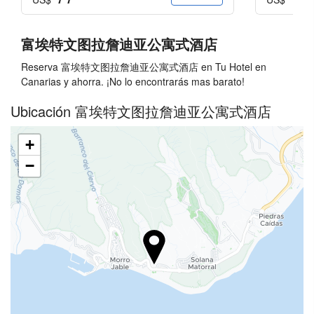
提供游戏设备
夜间娱乐
富埃特文图拉詹迪亚公寓式酒店
活动
Reserva 富埃特文图拉詹迪亚公寓式酒店 en Tu Hotel en
Canarias y ahorra. ¡No lo encontrarás mas barato!
海滩出入口
Ubicación 富埃特文图拉詹迪亚公寓式酒店
水上运动
山地运动
+
自行车
−
食品与饮品
饭店
酒巴
小吃吧
儿童餐
公共区域