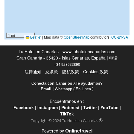
露台
日光露台
电视
1 mi
Library
Leaflet
|
Map data ©
OpenStreetMap
contributors,
CC-BY-SA
Tu Hotel en Canarias - www.tuhotelencanarias.com
游泳池
Gran Canaria - 35420 - Islas Canarias, España | 电话
室外游泳池
+34 928633890
法律通知
总条款
隐私政策
Cookies 政策
全年开放的室外泳池
儿童泳池
Conecta con Canarios ¿Te ayudamos?
Email
| Whatsapp ( En Linea )
接待服务
Encuéntranos en :
Facebook
|
Instagram
|
Pinterest
|
Twitter
|
YouTube
|
24小时前台
TikTok
行李寄存
®
Copyright © 2024 Tu Hotel en Canarias
Onlinetravel
Powered by
商务设施