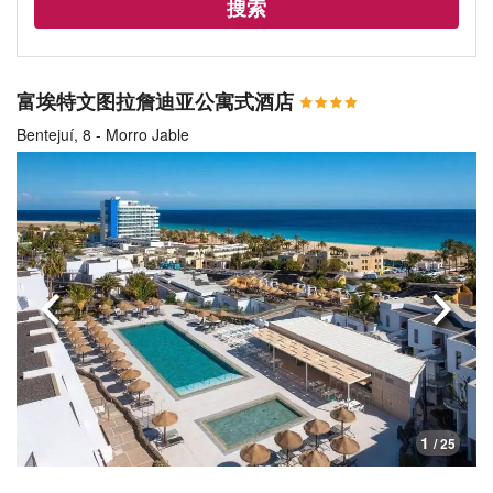
搜索
富埃特文图拉詹迪亚公寓式酒店
Bentejuí, 8 - Morro Jable
上一页
下一
1
/ 25