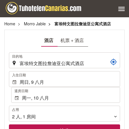
Home
Morro Jable
富埃特文图拉詹迪亚公寓式酒店
酒店
机票 + 酒店
.
目的地
.
入住日期
退房日期
占
占用
用
2
人
,
1
房间