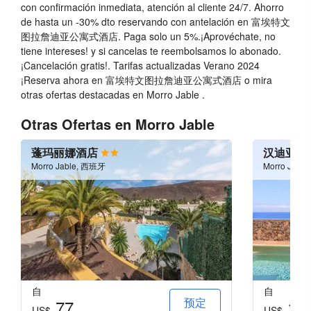
吸烟区
con confirmación inmediata, atención al cliente 24/7. Ahorro
de hasta un -30% dto reservando con antelación en 富埃特文
不允许宠物
图拉詹迪亚公寓式酒店. Paga solo un 5%.¡Aprovéchate, no
tiene intereses! y si cancelas te reembolsamos lo abonado.
健康
¡Cancelación gratis!. Tarifas actualizadas Verano 2024
¡Reserva ahora en 富埃特文图拉詹迪亚公寓式酒店 o mira
游泳池
otras ofertas destacadas en Morro Jable .
池边酒吧
Otras Ofertas en Morro Jable
日光浴躺椅/沙滩椅
遮阳伞
蓬玛丽娜酒店
汉迪亚阿
Morro Jable, 西班牙
Morro Jabl
健身房
团体课
休闲和家庭
儿童俱乐部
儿童游戏场
自
自
游戏室
预定
77
13
US$
US$