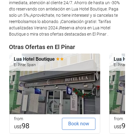
Fishing
inmediata, atención al cliente 24/7. Ahorro de hasta un -30%
dto reservando con antelación en Lua Hotel Boutique. Paga
solo un 5%.¡Aprovéchate, no tiene intereses! y si cancelas te
Wellness
reembolsamos lo abonado. ¡Cancelación gratis!. Tarifas
actualizadas Verano 2024 ¡Reserva ahora en Lua Hotel
Pool Towels
Boutique o mira otras ofertas destacadas en El Pinar .
Solarium
Otras Ofertas en El Pinar
Gym
Lua Hotel Boutique
Lua Hote
Reception services
El Pinar, Spain
El Pinar, Spa
Baggage Storage
Tour Desk
Internet
WiFi
Internet
from
from
Book now
98
98
US$
US$