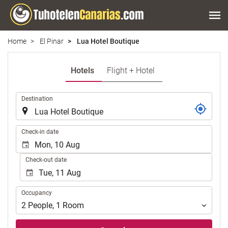
Home
El Pinar
Lua Hotel Boutique
Hotels
Flight + Hotel
.
Destination
.
Check-in date
Check-out date
Occupancy
Occupancy
2
People
,
1
Room