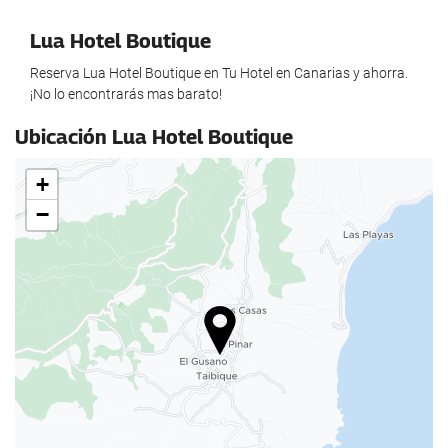
Food and beverage
Lua Hotel Boutique
Restaurant
Reserva Lua Hotel Boutique en Tu Hotel en Canarias y ahorra.
Common areas
¡No lo encontrarás mas barato!
Library
Ubicación Lua Hotel Boutique
Shops
+
−
Shops