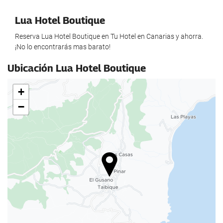
Alimentação e bebidas
Lua Hotel Boutique
Restaurante
Reserva Lua Hotel Boutique en Tu Hotel en Canarias y ahorra.
Zonas comuns
¡No lo encontrarás mas barato!
Biblioteca
Ubicación Lua Hotel Boutique
Lojas
+
−
Lojas