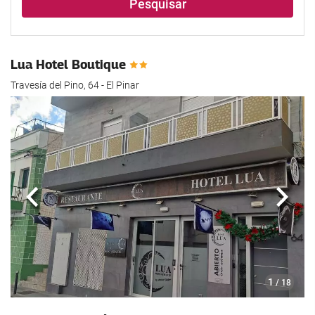
Pesquisar
Lua Hotel Boutique
Travesí­a del Pino, 64 - El Pinar
Anterior
Segui
1
/ 18