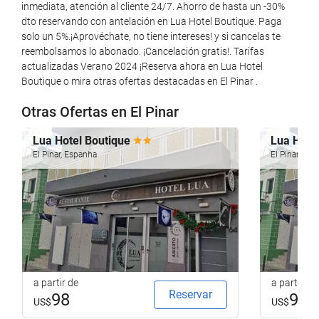
Pesca
inmediata, atención al cliente 24/7. Ahorro de hasta un -30%
dto reservando con antelación en Lua Hotel Boutique. Paga
solo un 5%.¡Aprovéchate, no tiene intereses! y si cancelas te
Bem-estar
reembolsamos lo abonado. ¡Cancelación gratis!. Tarifas
actualizadas Verano 2024 ¡Reserva ahora en Lua Hotel
Toalhas de praia/piscina
Boutique o mira otras ofertas destacadas en El Pinar .
Solário
Otras Ofertas en El Pinar
Ginásio
Lua Hotel Boutique
Lua Hote
Serviços de receção
El Pinar, Espanha
El Pinar, Es
Sala para bagagem
Balcão de turismo
Internet
Wi-Fi
Internet
a partir de
a partir de
Reservar
98
98
US$
US$