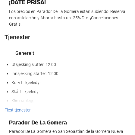
¡DATE PRISA!
Los precios en Parador De La Gomera están subiendo. Reserva
con antelación y Ahorra hasta un -25% Dto. ¡Cancelaciones
Gratis!
Tjenester
Generelt
Utsjekking slutter: 12:00
Innsjekking starter: 12:00
Kurv til kjæledyr
Skål til kjæledyr
Klimaanlegg
Heis
Flest tjenester
Tilgjengelighet for personer med redusert bevegelighet
Parador De La Gomera
Rom for ikke-røykere
Parador De La Gomera en San Sebastian de la Gomera Nueva