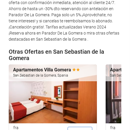
Røykfritt på hele overnattingsstedet
oferta con confirmación inmediata, atención al cliente 24/7.
Ahorro de hasta un -30% dto reservando con antelación en
Røykeområde
Parador De La Gomera. Paga solo un 5%.¡Aprovéchate, no
tiene intereses! y si cancelas te reembolsamos lo abonado.
Mat og Drikke
¡Cancelación gratis!. Tarifas actualizadas Verano 2024
¡Reserva ahora en Parador De La Gomera o mira otras ofertas
Restaurant
destacadas en San Sebastian de la Gomera .
Bar
Otras Ofertas en San Sebastian de la
Kafé på overnattingsstedet
Gomera
Matpakke
Apartamentos Villa Gomera
Apartame
Romservice
San Sebastian de la Gomera, Spania
San Sebastia
Frokost på rommet
Resepsjonstjenester
Døgnåpen resepsjon
Bagasjeoppbevaring
Safe
fra
fra