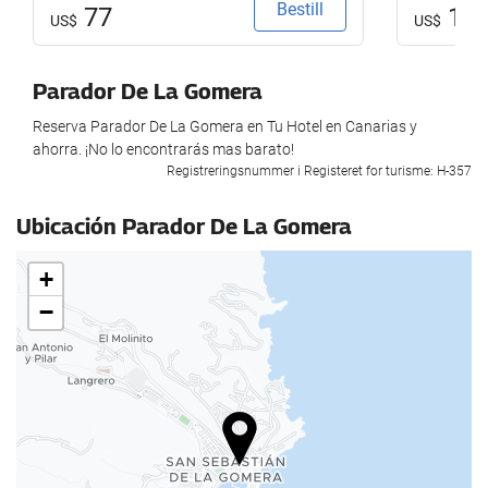
Bestill
Valutaveksling
77
10
US$
US$
Turistinformasjon
Parador De La Gomera
Parkering
Reserva Parador De La Gomera en Tu Hotel en Canarias y
Parkering
ahorra. ¡No lo encontrarás mas barato!
Registreringsnummer i Registeret for turisme: H-357
Gratis parkering
Privat parkering
Ubicación Parador De La Gomera
Handikapparkering
+
Svømmebasseng
−
Utendørsbasseng
Utendørsbasseng (hele året)
Svømmebasseng
Fellesområder