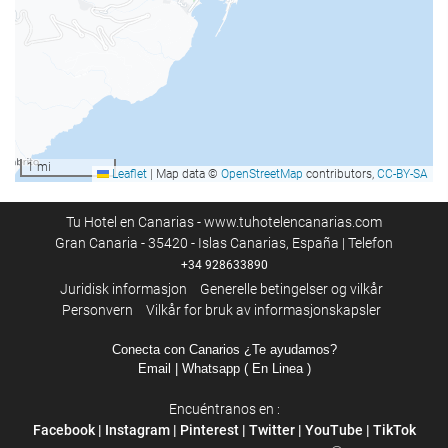
Terrasse
Solterrasse
TV
Internett
WiFi
1 mi
Leaflet
|
Map data ©
OpenStreetMap
contributors,
CC-BY-SA
Gratis Wi-Fi
Internett
Tu Hotel en Canarias - www.tuhotelencanarias.com
Gran Canaria - 35420 - Islas Canarias, España | Telefon
+34 928633890
Rengjøring
Juridisk informasjon
Generelle betingelser og vilkår
Personvern
Vilkår for bruk av informasjonskapsler
Daglig rengjøring
Buksepresse
Conecta con Canarios ¿Te ayudamos?
Email
| Whatsapp ( En Linea )
Vaskeri
Encuéntranos en :
Velvære
Facebook
|
Instagram
|
Pinterest
|
Twitter
|
YouTube
|
TikTok