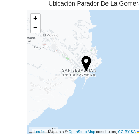
Ubicación Parador De La Gomer
+
−
1 mi
|
Map data ©
OpenStreetMap
contributors,
CC-BY-SA
Leaflet