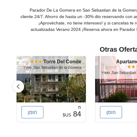
Parador De La Gomera en San Sebastian de la Gomera 
cliente 24/7. Ahorro de hasta un -30% dto reservando con 
¡Aprovéchate, no tiene intereses! y si cancelas te
actualizadas Verano 2024 ¡Reserva ahora en Parador 
חנייה
Otras Ofert
חנייה
חניה חינם
ra
Torre Del Conde
Apartam
San Sebastian de la Gomera, ספרד
חניה פרטית
San Sebast, ספרד
ra
חניית נכים
שטחים ציבוריים
מ
מ
הזמן
הזמן
7
84
טרסה
US$
טרסת שמש
טלוויזיה