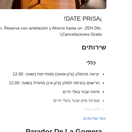
¡DATE PRISA!
. Reserva con antelación y Ahorra hasta un -25% Dto.
¡Cancelaciones Gratis!
שירותים
כללי
יציאה מהמלון (צ'ק-אאוט) מסתיימת בשעה: 12:00
הרישום בכניסה למלון (צ'ק-אין) מתחיל בשעה: 12:00
מיטה עבור בעלי חיים
קערות מזון עבור בעלי חיים
מזוג-אויר
מעלית
יותר שירותים
אנשים עם ניידות מוגבלת
Parador De La Gomera