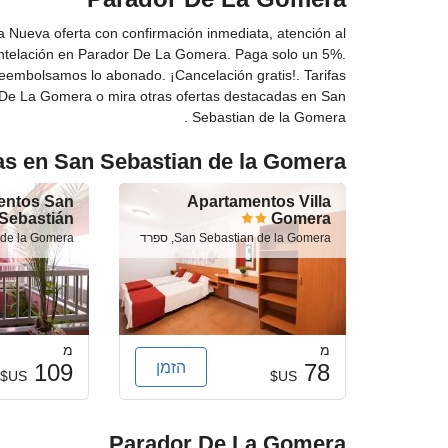
חדרים ללא לעשן
Nueva oferta con confirmación inmediata, atención al
ללא-עישון בכל החללים הפרטיים והציבוריים
antelación en Parador De La Gomera. Paga solo un 5%.
אזור עישון
 reembolsamos lo abonado. ¡Cancelación gratis!. Tarifas
De La Gomera o mira otras ofertas destacadas en San
Sebastian de la Gomera .
שירותי קבלה
as en San Sebastian de la Gomera
דלפק קבלה 24 שעות ביממה
אחסון מטען
entos San
Apartamentos Villa
Sebastián
Gomera
כספת
San Sebastian de la Gomera, ספרד
ian de la Gomera
החלפת כסף
דלפק נסיעות
בריכה
מ
מ
הזמן
109
78
בריכת שחיה חיצונית
US$
US$
בריכה חיצונית (כל השנה)
בריכה
Parador De La Gomera