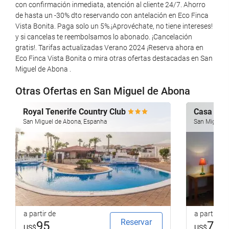
con confirmación inmediata, atención al cliente 24/7. Ahorro
de hasta un -30% dto reservando con antelación en Eco Finca
Piscina infantil
Vista Bonita. Paga solo un 5%.¡Aprovéchate, no tiene intereses!
y si cancelas te reembolsamos lo abonado. ¡Cancelación
Lazer e família
gratis!. Tarifas actualizadas Verano 2024 ¡Reserva ahora en
Eco Finca Vista Bonita o mira otras ofertas destacadas en San
Clube infantil
Miguel de Abona .
Otras Ofertas en San Miguel de Abona
Estacionamento
Estacionamento
Royal Tenerife Country Club
Casa San
San Miguel de Abona, Espanha
San Miguel 
Internet
Wi-Fi gratuito
a partir de
a partir de
Reservar
95
77
US$
US$