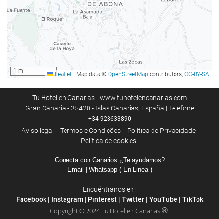
1 mi
Leaflet
|
Map data ©
OpenStreetMap
contributors,
CC-BY-SA
Tu Hotel en Canarias - www.tuhotelencanarias.com
Gran Canaria - 35420 - Islas Canarias, España | Telefone
+34 928633890
Aviso legal
Termos e Condições
Política de Privacidade
Política de cookies
Conecta con Canarios ¿Te ayudamos?
Email
| Whatsapp ( En Linea )
Encuéntranos en :
Facebook
|
Instagram
|
Pinterest
|
Twitter
|
YouTube
|
TikTok
®
Copyright © 2024 Tu Hotel en Canarias