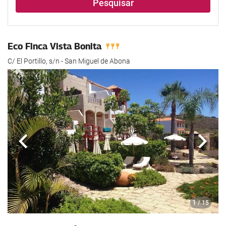
Pesquisar
Eco Finca Vista Bonita
C/ El Portillo, s/n - San Miguel de Abona
Anterior
Segui
1
/ 15