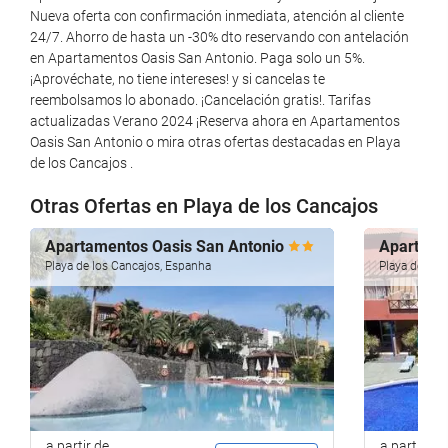
Esportes de Água
Nueva oferta con confirmación inmediata, atención al cliente
24/7. Ahorro de hasta un -30% dto reservando con antelación
Pesca
en Apartamentos Oasis San Antonio. Paga solo un 5%.
Ténis
¡Aprovéchate, no tiene intereses! y si cancelas te
reembolsamos lo abonado. ¡Cancelación gratis!. Tarifas
Mini-golfe
actualizadas Verano 2024 ¡Reserva ahora en Apartamentos
Desportos de montanha
Oasis San Antonio o mira otras ofertas destacadas en Playa
de los Cancajos .
Piscina
Otras Ofertas en Playa de los Cancajos
Piscina
Apartamentos Oasis San Antonio
Aparthote
Piscina ao ar livre
Playa de los Cancajos, Espanha
Playa de los
Piscina exterior (todo o ano)
Internet
WiFi
Wi-Fi gratuito
Internet
a partir de
a partir de