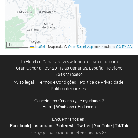
1 mi
Leaflet
|
Map data ©
OpenStreetMap
contributors,
CC-BY-SA
Tu Hotel en Canarias - www.tuhotelencanarias.com
Gran Canaria - 35420 - Islas Canarias, España | Telefone
+34 928633890
Aviso legal
Termos e Condições
Política de Privacidade
Política de cookies
Conecta con Canarios ¿Te ayudamos?
Email
| Whatsapp ( En Linea )
Encuéntranos en :
Facebook
|
Instagram
|
Pinterest
|
Twitter
|
YouTube
|
TikTok
®
Copyright © 2024 Tu Hotel en Canarias