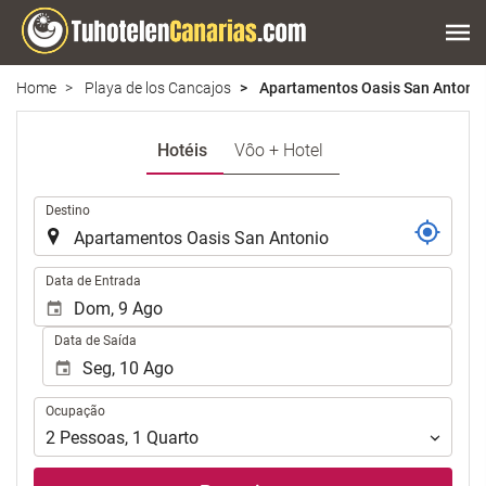
Home
Playa de los Cancajos
Apartamentos Oasis San Antoni
Hotéis
Vôo + Hotel
.
Destino
.
Data de Entrada
Data de Saída
Ocupação
Ocupação
2
Pessoas
,
1
Quarto