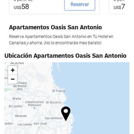
Reservar
58
79
US$
US$
Serviços de receção
Balcão de turismo
Apartamentos Oasis San Antonio
Reserva Apartamentos Oasis San Antonio en Tu Hotel en
Zonas comuns
Canarias y ahorra. ¡No lo encontrarás mas barato!
Terraço coberto
Ubicación Apartamentos Oasis San Antonio
Bem-estar
+
Solário
−