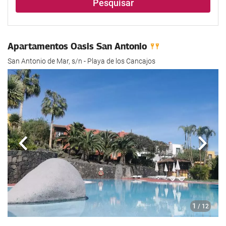
Pesquisar
Apartamentos Oasis San Antonio
San Antonio de Mar, s/n - Playa de los Cancajos
Anterior
Segui
1
/ 12