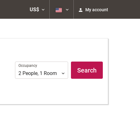
US$
My account
Occupancy
Occupancy
Search
2
People
,
1
Room