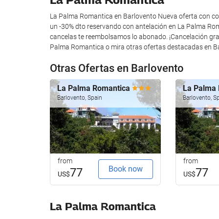
Baggage Storage
La Palma Romantica en Barlovento Nueva oferta con conf
un -30% dto reservando con antelación en La Palma Roman
Swimming pool
cancelas te reembolsamos lo abonado. ¡Cancelación grat
Palma Romantica o mira otras ofertas destacadas en Ba
Swimming pool
Otras Ofertas en Barlovento
Car park
La Palma Romantica
La Palma
Car park
Barlovento, Spain
Barlovento, S
Housekeeping service
Laundry
from
from
Book now
77
77
US$
US$
La Palma Romantica