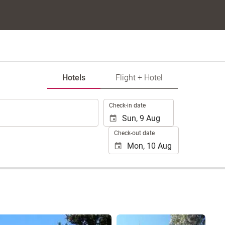
Hotels
Flight + Hotel
.
Check-in date
Check-out date
See 7 photos