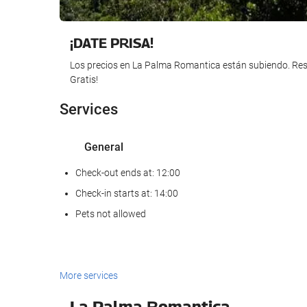
¡DATE PRISA!
Los precios en La Palma Romantica están subiendo. Res
Gratis!
Services
General
Check-out ends at: 12:00
Check-in starts at: 14:00
Pets not allowed
Reception services
More services
24-Hour Front Desk
La Palma Romantica