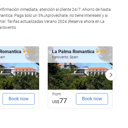
On-site Coffee Shop
irmación inmediata, atención al cliente 24/7. Ahorro de hasta
tica. Paga solo un 5%.¡Aprovéchate, no tiene intereses! y si
Activities
is!. Tarifas actualizadas Verano 2024 ¡Reserva ahora en La
rlovento .
Tennis
Internet
 Romantica
La Palma Romantica
L
Free WiFi
pain
Barlovento, Spain
B
from
f
Book now
Book now
77
US$