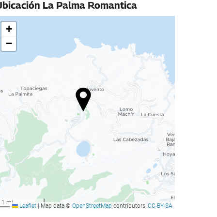
Ubicación La Palma Romantica
+
−
1 mi
Leaflet
|
Map data ©
OpenStreetMap
contributors,
CC-BY-SA