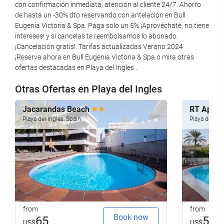
Smoking area
con confirmación inmediata, atención al cliente 24/7. Ahorro
de hasta un -30% dto reservando con antelación en Bull
Pets not allowed
Eugenia Victoria & Spa. Paga solo un 5%.¡Aprovéchate, no tiene
intereses! y si cancelas te reembolsamos lo abonado.
Wellness
¡Cancelación gratis!. Tarifas actualizadas Verano 2024
¡Reserva ahora en Bull Eugenia Victoria & Spa o mira otras
Pool Bar
ofertas destacadas en Playa del Ingles .
Beach Chairs/Loungers
Otras Ofertas en Playa del Ingles
Beach Umbrellas
Solarium
Jacarandas Beach
RT Apart
Playa del Ingles, Spain
Playa del Ing
Spa
Hot Tub/Jacuzzi
Hot Spring Bath
Turkish/Steam Bath
Sauna
Steam room
from
from
Foot bath
Book now
65
58
US$
US$