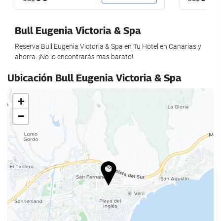
Massage
Beauty Services
Bull Eugenia Victoria & Spa
Gym
Reserva Bull Eugenia Victoria & Spa en Tu Hotel en Canarias y
Group lessons
ahorra. ¡No lo encontrarás mas barato!
Food and beverage
Ubicación Bull Eugenia Victoria & Spa
Restaurant
+
Restaurant (à la carte)
−
Bar
Snack Bar
On-site Coffee Shop
Kids' Meals
Special Diet Meals (upon request)
Fruit
Vending Machine (drinks)