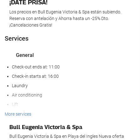
¡DATE PRISA!
Los precios en Bull Eugenia Victoria & Spa están subiendo.
Reserva con antelación y Ahorra hasta un -25% Dto.
¡Cancelaciones Gratis!
Services
General
Check-out ends at: 11:00
Check-in starts at: 16:00
Laundry
Air conditioning
Lift
Reduced mobility access
More services
Non-smoker Rooms
Bull Eugenia Victoria & Spa
All Spaces Non-Smoking (public and private)
Bull Eugenia Victoria & Spa en Playa del Ingles Nueva oferta