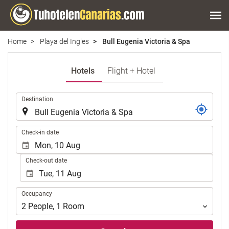
Home
Playa del Ingles
Bull Eugenia Victoria & Spa
Hotels
Flight + Hotel
.
Destination
.
Check-in date
Check-out date
Occupancy
Occupancy
2
People
,
1
Room