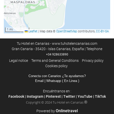
Leisure and families
Kids' Club
Children's play area
1 mi
Leaflet
|
Map data ©
OpenStreetMap
contributors,
CC-BY-SA
Lending of equipment for games
Entertainment Staff
Tu Hotel en Canarias - www.tuhotelencanarias.com
Evening Entertainment
Gran Canaria - 35420 - Islas Canarias, España | Telephone
+34 928633890
Karaoke
Legal notice
Terms and General Conditions
Privacy policy
Board Games/Puzzles
Cookies policy
Conecta con Canarios ¿Te ayudamos?
Activities
Email
| Whatsapp ( En Linea )
Beach access
Encuéntranos en :
Ping pong
Facebook
|
Instagram
|
Pinterest
|
Twitter
|
YouTube
|
TikTok
Mini-golf
®
Copyright © 2024 Tu Hotel en Canarias
Billiards
Onlinetravel
Powered by