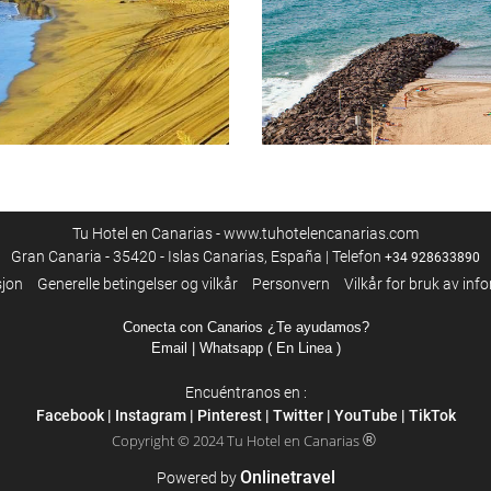
Tu Hotel en Canarias - www.tuhotelencanarias.com
Gran Canaria - 35420 - Islas Canarias, España | Telefon
+34 928633890
sjon
Generelle betingelser og vilkår
Personvern
Vilkår for bruk av in
Conecta con Canarios ¿Te ayudamos?
Email
| Whatsapp ( En Linea )
Encuéntranos en :
Facebook
|
Instagram
|
Pinterest
|
Twitter
|
YouTube
|
TikTok
®
Copyright © 2024 Tu Hotel en Canarias
Onlinetravel
Powered by