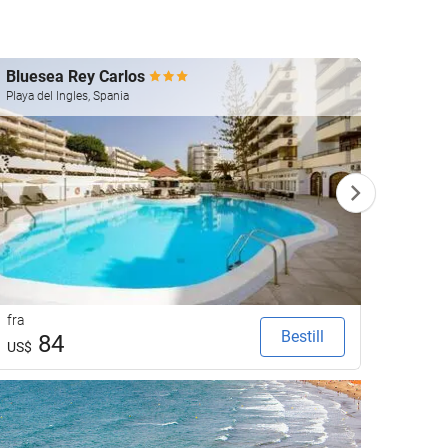
Bluesea Rey Carlos
Barce
Playa del Ingles, Spania
Playa de
fra
fra
Bestill
84
2
US$
US$