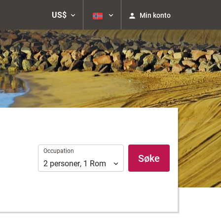
US$
Min konto
Occupation
Occupation
Søke
2
personer
,
1
Rom