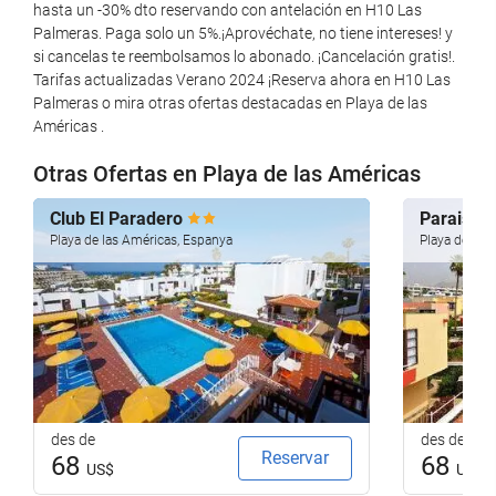
hasta un -30% dto reservando con antelación en H10 Las
No admet mascotes
Palmeras. Paga solo un 5%.¡Aprovéchate, no tiene intereses! y
si cancelas te reembolsamos lo abonado. ¡Cancelación gratis!.
Menjar i beguda
Tarifas actualizadas Verano 2024 ¡Reserva ahora en H10 Las
Palmeras o mira otras ofertas destacadas en Playa de las
Restaurant
Américas .
Restaurant a la carta
Otras Ofertas en Playa de las Américas
Bar
Snack-bar
Club El Paradero
Paraiso D
Playa de las Américas, Espanya
Playa de las
Cafeteria a l'establiment
Menús dietètics especials (a petició)
Servei d'habitacions
Piscina
Piscina exterior
des de
des de
Piscina exterior (todo el año)
Reservar
68
68
US$
US$
Piscina climatitzada