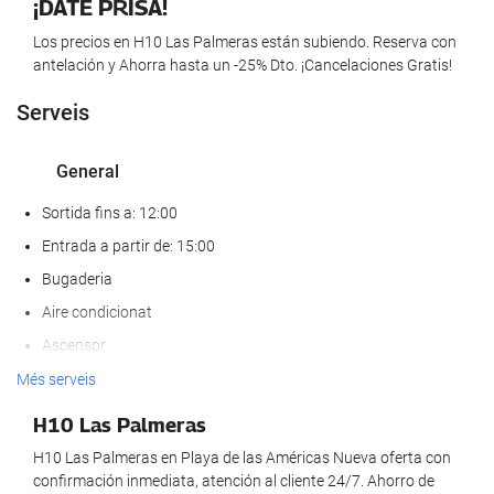
¡DATE PRISA!
Los precios en H10 Las Palmeras están subiendo. Reserva con
antelación y Ahorra hasta un -25% Dto. ¡Cancelaciones Gratis!
Serveis
General
Sortida fins a: 12:00
Entrada a partir de: 15:00
Bugaderia
Aire condicionat
Ascensor
Accés persones amb mobilitat reduïda
Més serveis
Habitacions No Fumadors
H10 Las Palmeras
Prohibit fumar a tot l'establiment
H10 Las Palmeras en Playa de las Américas Nueva oferta con
Zona de fumadors
confirmación inmediata, atención al cliente 24/7. Ahorro de